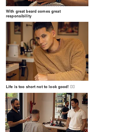
With great beard comes great
responsibility
Life is too short not to look good! 💇‍♂️