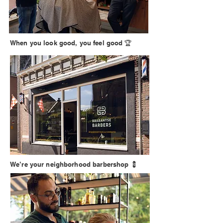
When you look good, you feel good 🏆
We’re your neighborhood barbershop 💈