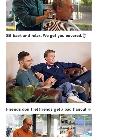
Sit back and relax. We got you covered.👌
Friends don’t let friends get a bad haircut 🤜